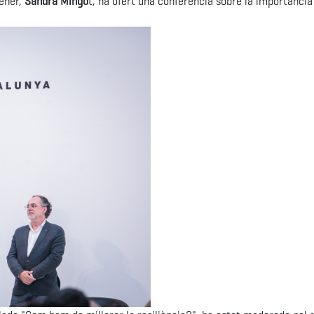
Sener,
Sandra Mingo
t, ha ofert una conferència sobre la importància