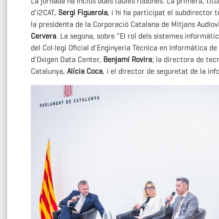
La jornada ha inclòs dues taules rodones. La primera, tit
d'i2CAT,
Sergi Figuerola
, i hi ha participat el subdirecto
la presidenta de la Corporació Catalana de Mitjans Audiov
Cervera
. La segona, sobre "El rol dels sistemes informàti
del Col·legi Oficial d'Enginyeria Tècnica en Informàtica d
d'Oxigen Data Center,
Benjamí Rovira
; la directora de te
Catalunya,
Alícia Coca
, i el director de seguretat de la i