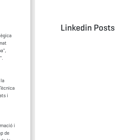
Linkedin Posts
tègica
amat
pa",
".
 la
 Tècnica
ats i
rmació i
ap de