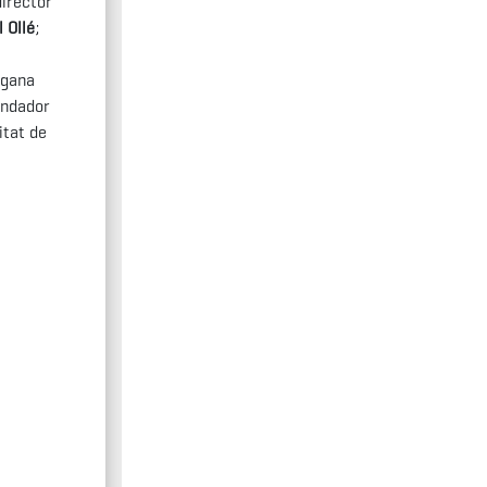
director
 Ollé
;
egana
fundador
itat de