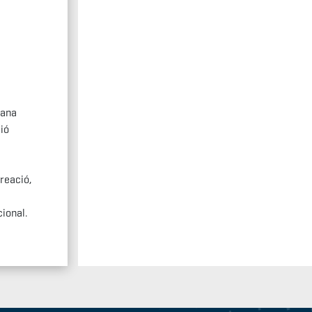
lana
ió
reació,
cional.