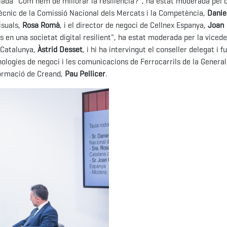
ulada "Com hem de millorar la resiliència?", ha estat moderada pel 
r tècnic de la Comissió Nacional dels Mercats i la Competència,
Daniel
isuals,
Rosa Romà
, i el director de negoci de Cellnex Espanya,
Joan
cs en una societat digital resilient", ha estat moderada per la viced
e Catalunya,
Àstrid Desset
, i hi ha intervingut el conseller delegat i 
cnologies de negoci i les comunicacions de Ferrocarrils de la General
nformació de Creand,
Pau Pellicer
.