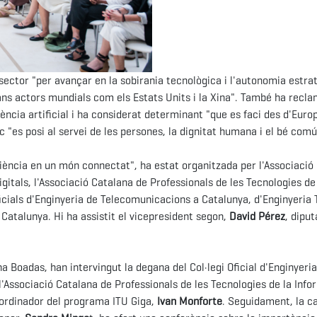
l sector "per avançar en la sobirania tecnològica i l'autonomia estra
rans actors mundials com els Estats Units i la Xina". També ha recl
ència artificial i ha considerat determinant "que es faci des d'Euro
"es posi al servei de les persones, la dignitat humana i el bé comú
iliència en un món connectat", ha estat organitzada per l'Associació
itals, l'Associació Catalana de Professionals de les Tecnologies de
ficials d'Enginyeria de Telecomunicacions a Catalunya, d'Enginyeria
Catalunya. Hi ha assistit el vicepresident segon,
David Pérez
, diput
Ana Boadas, han intervingut la degana del Col·legi Oficial d'Enginyeria
e l'Associació Catalana de Professionals de les Tecnologies de la Info
coordinador del programa ITU Giga,
Ivan Monforte
. Seguidament, la c