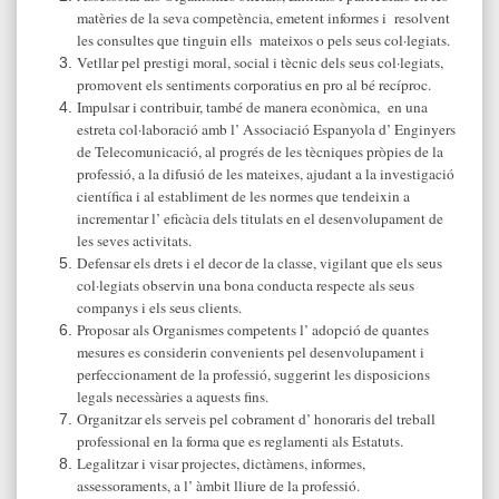
matèries de la seva competència, emetent informes i resolvent
les consultes que tinguin ells mateixos o pels seus col·legiats.
Vetllar pel prestigi moral, social i tècnic dels seus col·legiats,
promovent els sentiments corporatius en pro al bé recíproc.
Impulsar i contribuir, també de manera econòmica, en una
estreta col·laboració amb l’ Associació Espanyola d’ Enginyers
de Telecomunicació, al progrés de les tècniques pròpies de la
professió, a la difusió de les mateixes, ajudant a la investigació
científica i al establiment de les normes que tendeixin a
incrementar l’ eficàcia dels titulats en el desenvolupament de
les seves activitats.
Defensar els drets i el decor de la classe, vigilant que els seus
col·legiats observin una bona conducta respecte als seus
companys i els seus clients.
Proposar als Organismes competents l’ adopció de quantes
mesures es considerin convenients pel desenvolupament i
perfeccionament de la professió, suggerint les disposicions
legals necessàries a aquests fins.
Organitzar els serveis pel cobrament d’ honoraris del treball
professional en la forma que es reglamenti als Estatuts.
Legalitzar i visar projectes, dictàmens, informes,
assessoraments, a l’ àmbit lliure de la professió.