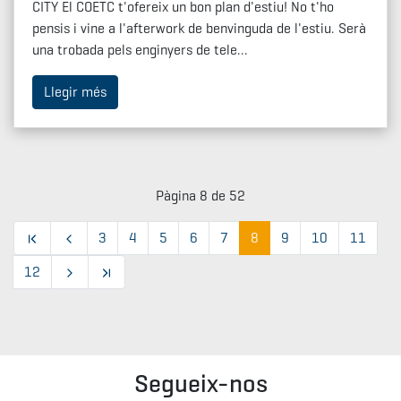
CITY El COETC t'ofereix un bon plan d'estiu! No t'ho
pensis i vine a l'afterwork de benvinguda de l'estiu. Serà
una trobada pels enginyers de tele...
Llegir més
Pàgina 8 de 52
3
4
5
6
7
8
9
10
11
12
Segueix-nos