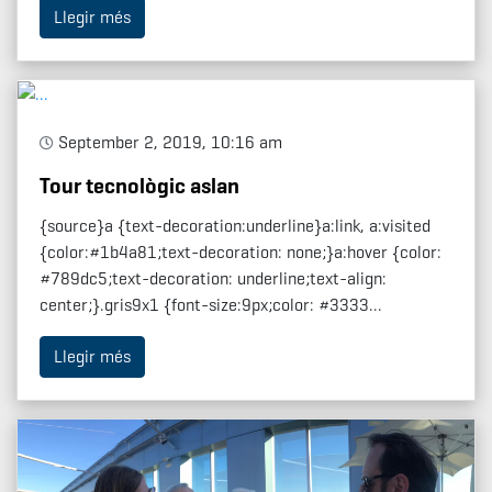
Llegir més
September 2, 2019, 10:16 am
Tour tecnològic aslan
{source}a {text-decoration:underline}a:link, a:visited
{color:#1b4a81;text-decoration: none;}a:hover {color:
#789dc5;text-decoration: underline;text-align:
center;}.gris9x1 {font-size:9px;color: #3333...
Llegir més